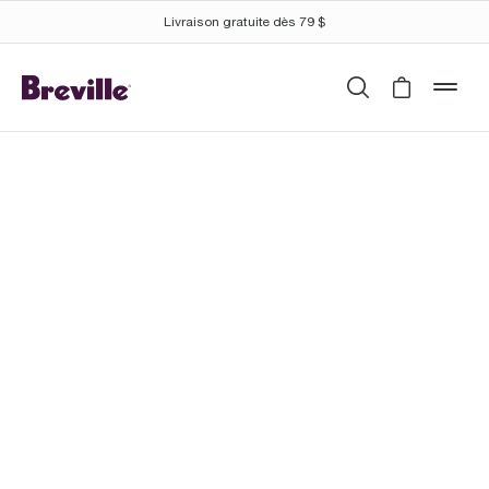
Livraison gratuite dès 79 $
Recherche
Cart is 
mob