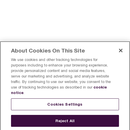
About Cookies On This Site
We use cookies and other tracking technologies for
purposes including to enhance your browsing experience,
provide personalized content and social media features,
serve our marketing and advertising, and analyze website
traffic. By continuing to use our website, you consent to the
cookie
use of tracking technologies as described in our
notice
.
Trouvez un Breville près de
Enregistrer un produit
Cookies Settings
chez vous
Canada
S'inscrire
Reject All