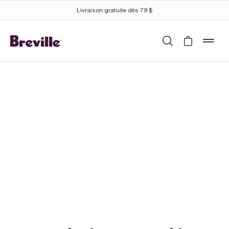
Livraison gratuite dès 79 $
Recherche
Cart is 
mob