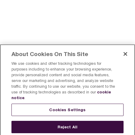
About Cookies On This Site
We use cookies and other tracking technologies for
purposes including to enhance your browsing experience,
provide personalized content and social media features,
serve our marketing and advertising, and analyze website
traffic. By continuing to use our website, you consent to the
cookie
use of tracking technologies as described in our
notice
.
Trouvez un Breville près de
Enregistrer un produit
Cookies Settings
chez vous
Canada
S'inscrire
Reject All