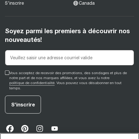
S'inscrire
Canada
Soyez parmi les premiers à découvrir nos
nouveautés!
Vous acceptez de recevoir des promotions, des sondages et plus de
notre part et de nos marques affiliées, et vous avez lu notre
politique de confidentialité
. Vous pouvez vous désabonner en tout
temps.
S'inscrire
facebook
(
opens in new tab
pinterest
(
opens in new tab
instagram
(
opens in new tab
)
youtube
(
opens in new tab
)
)
)