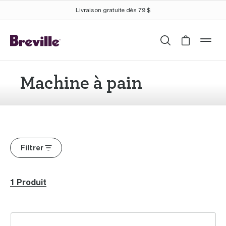
Livraison gratuite dès 79 $
Recherche
Cart is 
mob
Machine à pain
Filtrer
1 Produit
the Custom Loaf™