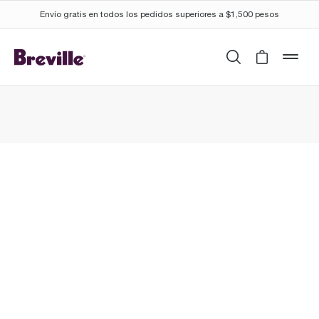
Envío gratis en todos los pedidos superiores a $1,500 pesos
Buscar
Cart is 
mob