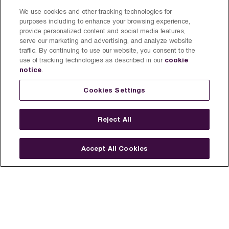
We use cookies and other tracking technologies for
purposes including to enhance your browsing experience,
Inscríbete para recibir información de
provide personalized content and social media features,
serve our marketing and advertising, and analyze website
nuevos productos, ideas de recetas y
traffic. By continuing to use our website, you consent to the
promociones y así obtén un 10% de
cookie
use of tracking technologies as described in our
notice
.
descuento en tu primera compra.
Cookies Settings
Reject All
Aceptas recibir promociones, encuestas y otras novedades de nuestra
marca y de nuestras marcas afiliadas, y confirmas que has leído
Accept All Cookies
nuestra
Política de privacidad
. Puedes cancelar tu suscripción en
cualquier momento.
Suscribirse