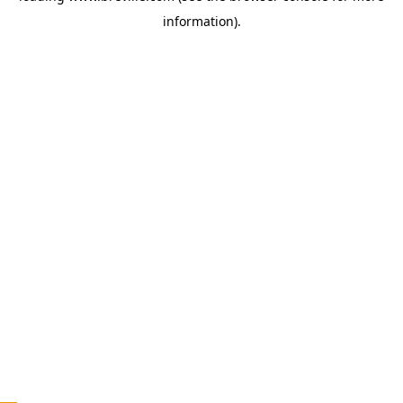
information)
.
c
o
u
n