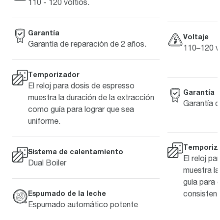
110 - 120 voltios.
Garantía
Voltaje
Garantía de reparación de 2 años.
110–120 vo
Temporizador
El reloj para dosis de espresso
Garantía
muestra la duración de la extracción
Garantía d
como guía para lograr que sea
uniforme.
Temporiz
Sistema de calentamiento
El reloj p
Dual Boiler
muestra la
guía para 
consistent
Espumado de la leche
Espumado automático potente