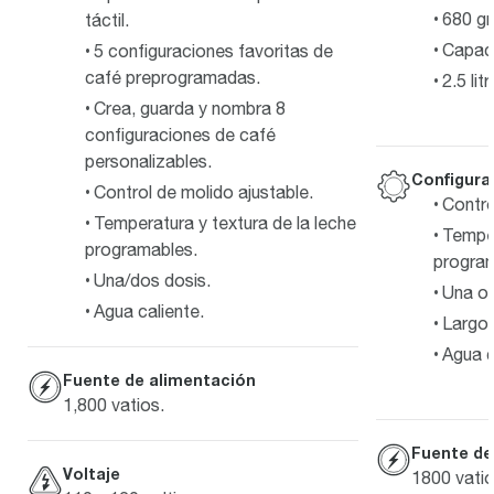
680 g
táctil.
Capaci
5 configuraciones favoritas de
café preprogramadas.
2.5 lit
Crea, guarda y nombra 8
configuraciones de café
personalizables.
Configura
Control de molido ajustable.
Contro
Temperatura y textura de la leche
Temper
programables.
program
Una/dos dosis.
Una o 
Agua caliente.
Largo 
Agua c
Fuente de alimentación
1,800 vatios.
Fuente de
Voltaje
1800 vatio