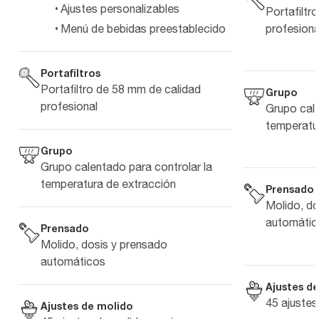
Ajustes personalizables
Portafiltr
profesiona
Menú de bebidas preestablecido
Portafiltros
Portafiltro de 58 mm de calidad
Grupo
profesional
Grupo cale
temperatu
Grupo
Grupo calentado para controlar la
temperatura de extracción
Prensado
Molido, do
automátic
Prensado
Molido, dosis y prensado
automáticos
Ajustes d
45 ajustes
Ajustes de molido