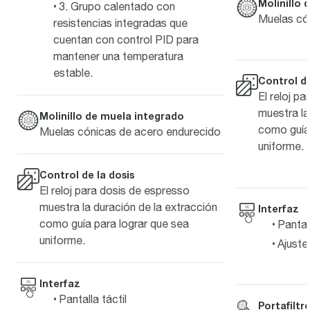
Molinillo 
3. Grupo calentado con
Muelas có
resistencias integradas que
cuentan con control PID para
mantener una temperatura
estable.
Control de
El reloj p
muestra la
Molinillo de muela integrado
como guía 
Muelas cónicas de acero endurecido
uniforme.
Control de la dosis
El reloj para dosis de espresso
muestra la duración de la extracción
Interfaz
como guía para lograr que sea
Pantal
uniforme.
Ajuste
Interfaz
Pantalla táctil
Portafiltr