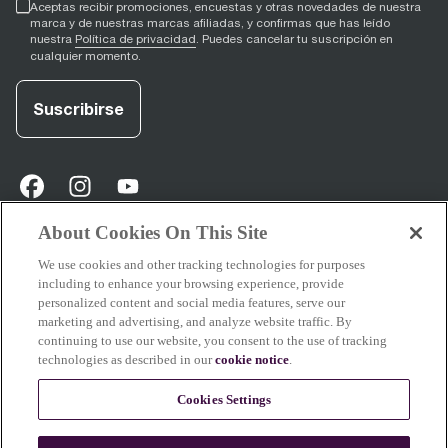
Aceptas recibir promociones, encuestas y otras novedades de nuestra
marca y de nuestras marcas afiliadas, y confirmas que has leído
nuestra
Política de privacidad
. Puedes cancelar tu suscripción en
cualquier momento.
Suscribirse
facebook
(
opens in new tab
instagram
(
opens in new tab
youtube
(
opens in new tab
)
)
)
About Cookies On This Site
We use cookies and other tracking technologies for purposes
Soporte
including to enhance your browsing experience, provide
personalized content and social media features, serve our
marketing and advertising, and analyze website traffic. By
continuing to use our website, you consent to the use of tracking
technologies as described in our
cookie notice
.
Acerca de Breville
Cookies Settings
Parte del contenido de este sitio se ha creado o refinado con la asistencia