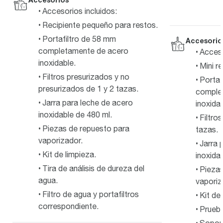
Accesorios incluidos:
Recipiente pequeño para restos.
Portafiltro de 58 mm
Accesorio
completamente de acero
Acceso
inoxidable.
Mini r
Filtros presurizados y no
Portaf
presurizados de 1 y 2 tazas.
comple
Jarra para leche de acero
inoxidab
inoxidable de 480 ml.
Filtro
Piezas de repuesto para
tazas.
vaporizador.
Jarra 
Kit de limpieza.
inoxidab
Tira de análisis de dureza del
Piezas
agua.
vaporiz
Filtro de agua y portafiltros
Kit de
correspondiente.
Prueba
Soport