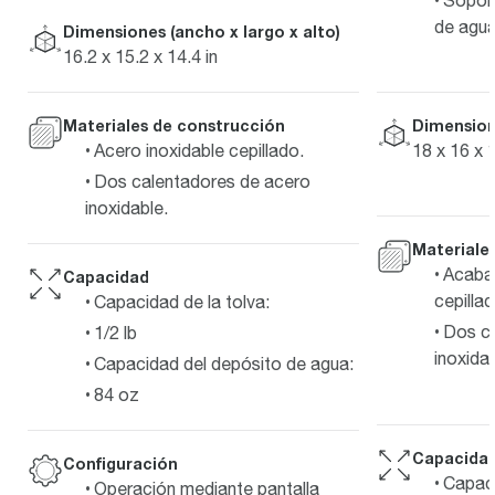
de agua
Dimensiones (ancho x largo x alto)
16.2 x 15.2 x 14.4 in
Materiales de construcción
Dimensione
Acero inoxidable cepillado.
18 x 16 x 1
Dos calentadores de acero
inoxidable.
Materiale
Acabad
Capacidad
cepillad
Capacidad de la tolva:
Dos ca
1/2 lb
inoxidab
Capacidad del depósito de agua:
84 oz
Capacida
Configuración
Capaci
Operación mediante pantalla