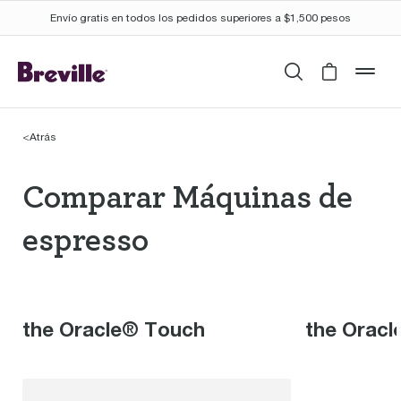
Envío gratis en todos los pedidos superiores a $1,500 pesos
Buscar
Cart is 
mob
<
Atrás
Comparar Máquinas de
Comparar Máquinas de
espresso
the Oracle® Touch
the Oracl