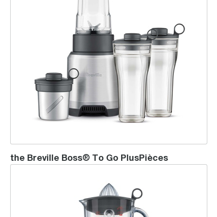
the Breville Boss® To Go PlusPièces
the Hemisphere™ Twist