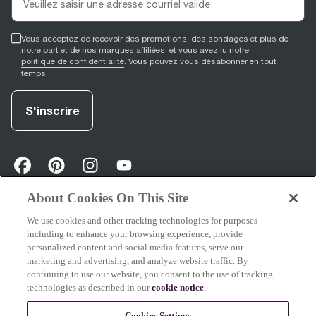
Vous acceptez de recevoir des promotions, des sondages et plus de
notre part et de nos marques affiliées, et vous avez lu notre
politique de confidentialité
. Vous pouvez vous désabonner en tout
temps.
S'inscrire
facebook
(
opens in new tab
pinterest
(
opens in new tab
instagram
(
opens in new tab
)
youtube
(
opens in new tab
)
)
)
About Cookies On This Site
We use cookies and other tracking technologies for purposes
Soutien
including to enhance your browsing experience, provide
personalized content and social media features, serve our
marketing and advertising, and analyze website traffic. By
continuing to use our website, you consent to the use of tracking
technologies as described in our
cookie notice
.
À propos de Breville
Cookies Settings