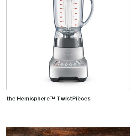
the Hemisphere™ TwistPièces