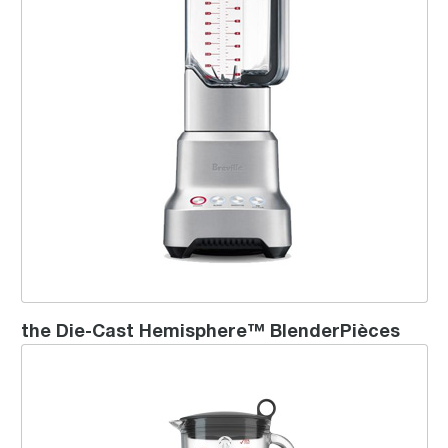
the Die-Cast Hemisphere™ BlenderPièces
the Hemispher® Control