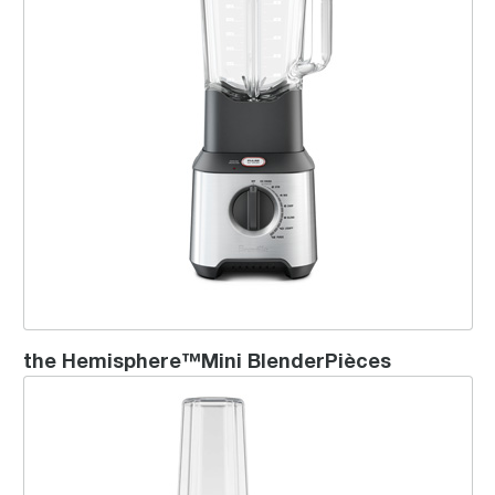
the Hemisphere™Mini BlenderPièces
the Breville Boss® To Go Plus