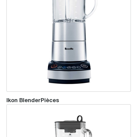
Ikon BlenderPièces
the Hemisphere™Mini Blender