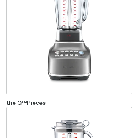
the Q™Pièces
the Fresh & Furious™