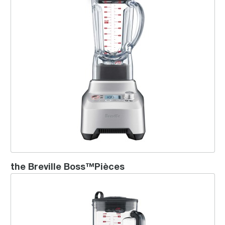
the Breville Boss™Pièces
the Die-Cast Hemisphere™ Blender