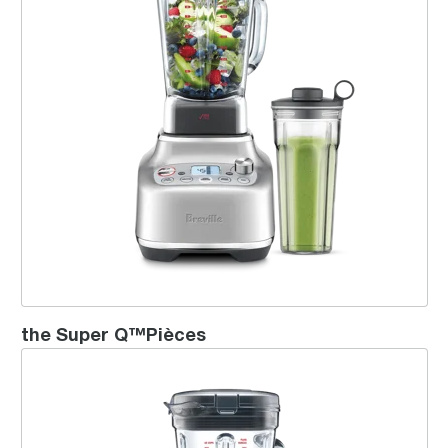
the Super Q™Pièces
the Q™