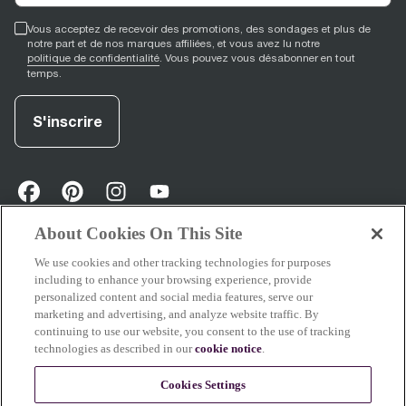
Vous acceptez de recevoir des promotions, des sondages et plus de
notre part et de nos marques affiliées, et vous avez lu notre
politique de confidentialité
. Vous pouvez vous désabonner en tout
temps.
S'inscrire
facebook
(
opens in new tab
pinterest
(
opens in new tab
instagram
(
opens in new tab
)
youtube
(
opens in new tab
)
)
)
About Cookies On This Site
We use cookies and other tracking technologies for purposes
Soutien
including to enhance your browsing experience, provide
personalized content and social media features, serve our
marketing and advertising, and analyze website traffic. By
continuing to use our website, you consent to the use of tracking
technologies as described in our
cookie notice
.
À propos de Breville
Cookies Settings