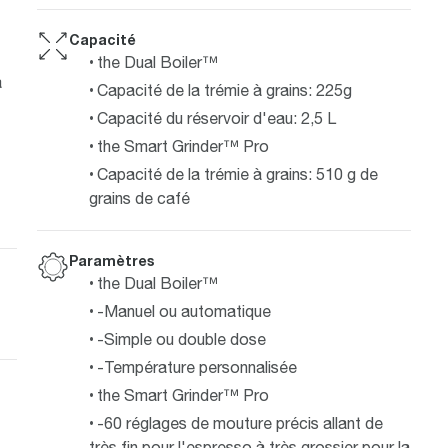
Capacité
the Dual Boiler™
a
Capacité de la trémie à grains: 225g
Capacité du réservoir d'eau: 2,5 L
the Smart Grinder™ Pro
Capacité de la trémie à grains: 510 g de
grains de café
Paramètres
the Dual Boiler™
-Manuel ou automatique
-Simple ou double dose
-Température personnalisée
the Smart Grinder™ Pro
-60 réglages de mouture précis allant de
très fin pour l'espresso à très grossier pour la