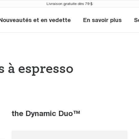
Livraison gratuite dès 79 $
Nouveautés et en vedette
En savoir plus
S
Nouveautés et en vedette
En savoir plu
 à espresso
nes à espresso 
the Dynamic Duo™