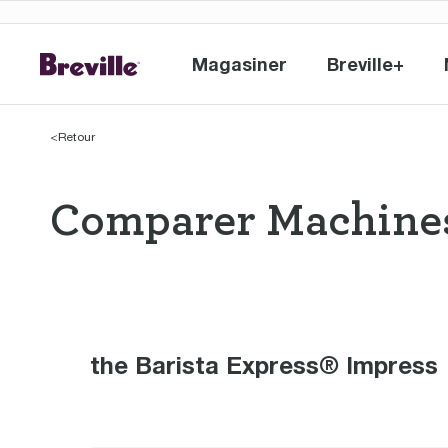
Magasiner
Breville+
Magasiner
Breville+
<
Retour
Comparer Machines
Comparer Machi
the Barista Express® Impress