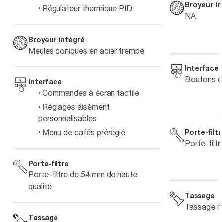
Broyeur i
Régulateur thermique PID
NA
Broyeur intégré
Meules coniques en acier trempé
Interface
Boutons d
Interface
Commandes à écran tactile
Réglages aisément
personnalisables
Porte-filt
Menu de cafés préréglé
Porte-filt
Porte-filtre
Porte-filtre de 54 mm de haute
qualité
Tassage
Tassage m
Tassage