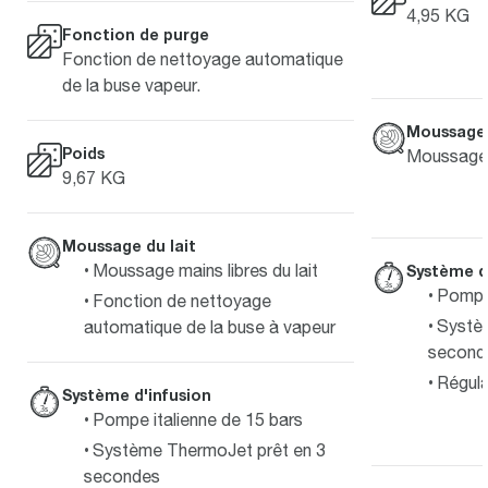
4,95 KG
Fonction de purge
Fonction de nettoyage automatique
de la buse vapeur.
Moussage 
Poids
Moussage 
9,67 KG
Moussage du lait
Moussage mains libres du lait
Système d
Pompe 
Fonction de nettoyage
Systè
automatique de la buse à vapeur
second
Régula
Système d'infusion
Pompe italienne de 15 bars
Système ThermoJet prêt en 3
secondes