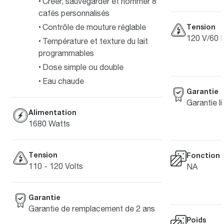
Créer, sauvegarder et nommer 8
cafés personnalisés
Contrôle de mouture réglable
Tension
120 V/60 
Température et texture du lait
programmables
Dose simple ou double
Eau chaude
Garantie
Garantie li
Alimentation
1680 Watts
Tension
Fonction 
110 - 120 Volts
NA
Garantie
Garantie de remplacement de 2 ans
Poids