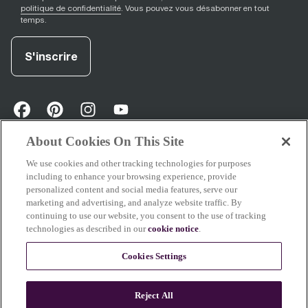
politique de confidentialité
. Vous pouvez vous désabonner en tout
temps.
S'inscrire
facebook
(
opens in new tab
pinterest
(
opens in new tab
instagram
(
opens in new tab
)
youtube
(
opens in new tab
)
)
)
About Cookies On This Site
We use cookies and other tracking technologies for purposes
Soutien
including to enhance your browsing experience, provide
personalized content and social media features, serve our
marketing and advertising, and analyze website traffic. By
continuing to use our website, you consent to the use of tracking
technologies as described in our
cookie notice
.
À propos de Breville
Cookies Settings
Certains contenus de ce site ont été créés ou améliorés à l’aide de l’IA. Les
Reject All
images de nos produits, de nos plats et de notre café reflètent des
résultats réels.
En savoir plus