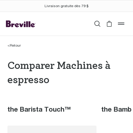
Livraison gratuite dès 79 $
Recherche
Cart is 
mob
<
Retour
Comparer Machines à 
Comparer Machines à
espresso
the Barista Touch™
the Bamb