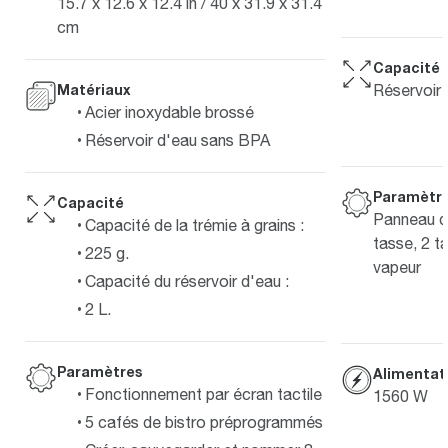
15.7 x 12.6 x 12.4 in / 40 x 31.9 x 31.4
cm
Capacité
Matériaux
Réservoir 
Acier inoxydable brossé
Réservoir d'eau sans BPA
Paramètr
Capacité
Panneau d
Capacité de la trémie à grains :
tasse, 2 t
225 g.
vapeur
Capacité du réservoir d'eau :
2 L.
Paramètres
Alimentat
Fonctionnement par écran tactile
1560 W
5 cafés de bistro préprogrammés