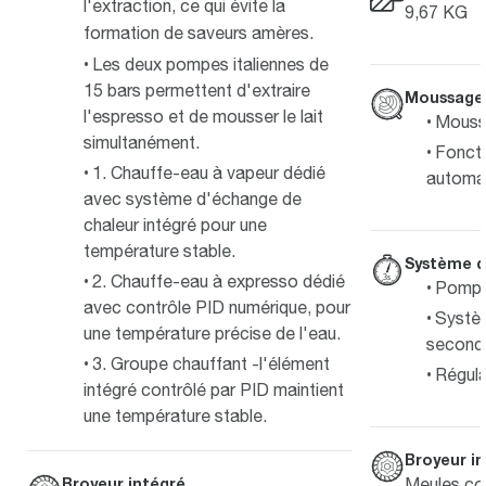
l'extraction, ce qui évite la
9,67 KG
formation de saveurs amères.
Les deux pompes italiennes de
15 bars permettent d'extraire
Moussage 
l'espresso et de mousser le lait
Moussa
simultanément.
Fonct
1. Chauffe-eau à vapeur dédié
automat
avec système d'échange de
chaleur intégré pour une
température stable.
Système d
2. Chauffe-eau à expresso dédié
Pompe 
avec contrôle PID numérique, pour
Systè
une température précise de l'eau.
second
3. Groupe chauffant -l'élément
Régula
intégré contrôlé par PID maintient
une température stable.
Broyeur i
Broyeur intégré
Meules co