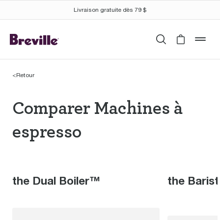
Livraison gratuite dès 79 $
Recherche
Cart is 
mob
<
Retour
Comparer Machines à 
Comparer Machines à
espresso
the Dual Boiler™
the Baris