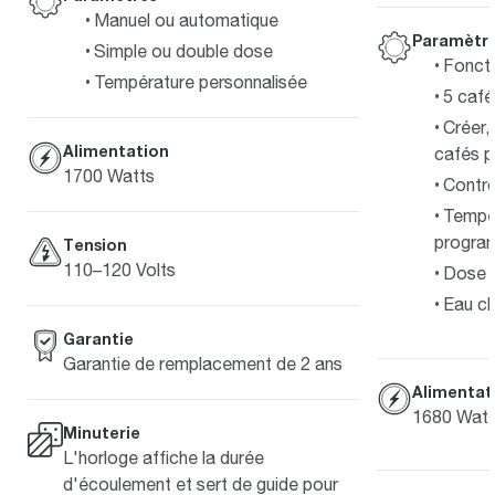
Manuel ou automatique
Paramètr
Simple ou double dose
Foncti
Température personnalisée
5 café
Créer,
Alimentation
cafés p
1700 Watts
Contrô
Tempér
progra
Tension
110–120 Volts
Dose s
Eau c
Garantie
Garantie de remplacement de 2 ans
Alimentat
1680 Watt
Minuterie
L'horloge affiche la durée
d'écoulement et sert de guide pour