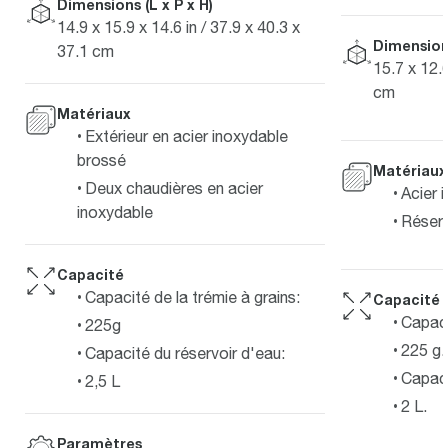
Dimensions (L x P x H)
14.9 x 15.9 x 14.6 in / 37.9 x 40.3 x
Dimensions
37.1 cm
15.7 x 12.6
cm
Matériaux
Extérieur en acier inoxydable
brossé
Matériaux
Deux chaudières en acier
Acier 
inoxydable
Réserv
Capacité
Capacité de la trémie à grains:
Capacité
Capaci
225g
225 g.
Capacité du réservoir d'eau:
Capaci
2,5 L
2 L.
Paramètres