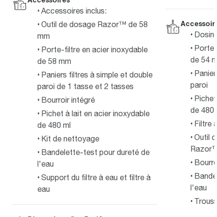
Accessoires inclus:
Accessoir
Outil de dosage Razor™ de 58
Dosin
mm
Porte-
Porte-filtre en acier inoxydable
de 54 
de 58 mm
Panier
Paniers filtres à simple et double
paroi
paroi de 1 tasse et 2 tasses
Pichet
Bourroir intégré
de 480 
Pichet à lait en acier inoxydable
Filtre
de 480 ml
Outil 
Kit de nettoyage
Razor
Bandelette-test pour dureté de
Bourro
l'eau
Bandel
Support du filtre à eau et filtre à
l'eau
eau
Trous