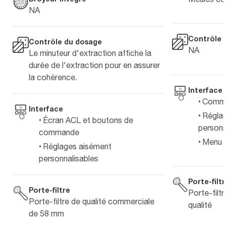
NA
Contrôle 
Contrôle du dosage
NA
Le minuteur d'extraction affiche la
durée de l'extraction pour en assurer
la cohérence.
Interface
Comma
Interface
Régla
Écran ACL et boutons de
personn
commande
Menu d
Réglages aisément
personnalisables
Porte-filt
Porte-filtre
Porte-filt
Porte-filtre de qualité commerciale
qualité
de 58 mm