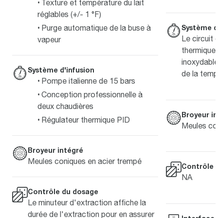
Texture et température du lait
réglables (+/- 1 °F)
Système d
Purge automatique de la buse à
Le circuit
vapeur
thermique 
inoxydable
Système d'infusion
de la temp
Pompe italienne de 15 bars
Conception professionnelle à
deux chaudières
Broyeur i
Régulateur thermique PID
Meules con
Broyeur intégré
Meules coniques en acier trempé
Contrôle 
NA
Contrôle du dosage
Le minuteur d'extraction affiche la
durée de l'extraction pour en assurer