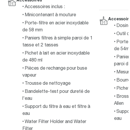
Accessoires inclus :
Minicontenant à mouture
Accessoir
Porte-filtre en acier inoxydable
Dosin
de 58 mm
Outil
Paniers filtres à simple paroi de 1
Porte-
tasse et 2 tasses
de 54
Pichet à lait en acier inoxydable
Panier
de 480 ml
paroi d
Pièces de rechange pour buse
Mesur
vapeur
Bourro
Trousse de nettoyage
Pichet
Bandelette-test pour dureté de
Brosse
l'eau
Allen
Support du filtre à eau et filtre à
Support
eau
eau
Water Filter Holder and Water
Filter