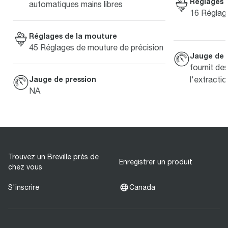
Réglages 
automatiques mains libres
16 Réglag
Réglages de la mouture
45 Réglages de mouture de précision
Jauge de 
fournit de
Jauge de pression
l'extractio
NA
Trouvez un Breville près de
Enregistrer un produit
chez vous
S'inscrire
Canada