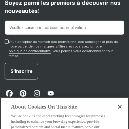
Soyez parmi les premiers à découvrir nos
nouveautés!
Vous acceptez de recevoir des promotions, des sondages et plus de
notre part et de nos marques affiliées, et vous avez lu notre
politique de confidentialité
. Vous pouvez vous désabonner en tout
temps.
S'inscrire
facebook
(
opens in new tab
pinterest
(
opens in new tab
instagram
(
opens in new tab
)
youtube
(
opens in new tab
)
)
)
About Cookies On This Site
We use cookies and other tracking technologies for purposes
Soutien
including to enhance your browsing experience, provide
personalized content and social media features, serve our