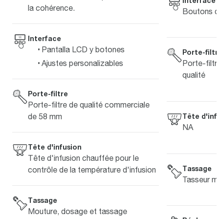
Interface
la cohérence.
Boutons d
Interface
Pantalla LCD y botones
Porte-filt
Ajustes personalizables
Porte-filt
qualité
Porte-filtre
Porte-filtre de qualité commerciale
de 58 mm
Tête d'inf
NA
Tête d'infusion
Tête d'infusion chauffée pour le
Tassage
contrôle de la température d'infusion
Tasseur m
Tassage
Mouture, dosage et tassage