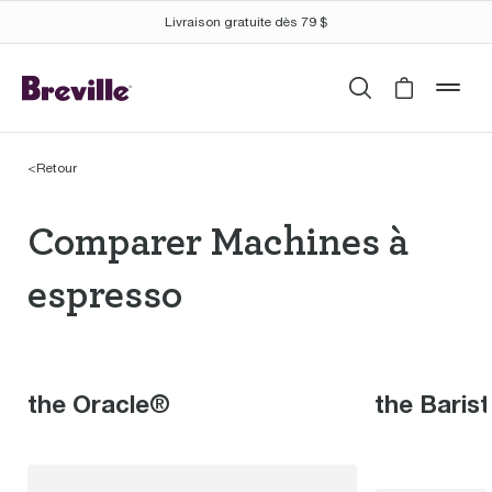
Livraison gratuite dès 79 $
Recherche
Cart is 
mob
<
Retour
Comparer Machines à e
Comparer Machines à
espresso
the Oracle®
the Baris