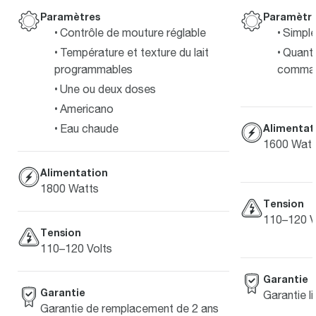
Paramètr
Paramètres
Simple
Contrôle de mouture réglable
Quanti
Température et texture du lait
comman
programmables
Une ou deux doses
Americano
Eau chaude
Alimentat
1600 Watt
Alimentation
1800 Watts
Tension
110–120 V
Tension
110–120 Volts
Garantie
Garantie
Garantie li
Garantie de remplacement de 2 ans