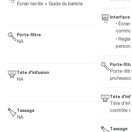
Écran tactile + Guide du barista
Interface
Écran 
comma
Porte-filtre
Régla
NA
personn
Porte-filt
Porte-filt
Tête d'infusion
profession
NA
Tête d'inf
Tête d'inf
contrôle d
Tassage
NA
Tassage