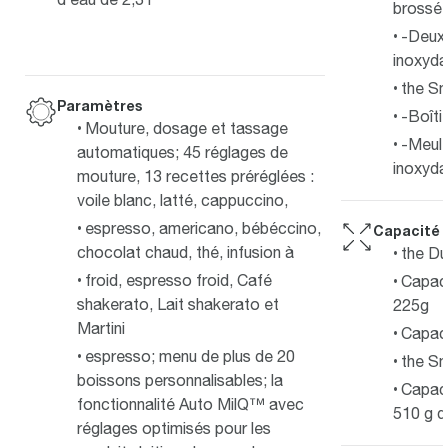
brossé
-Deux 
inoxyda
the S
Paramètres
-Boîti
Mouture, dosage et tassage
-Meule
automatiques; 45 réglages de
inoxyda
mouture, 13 recettes préréglées :
voile blanc, latté, cappuccino,
espresso, americano, bébéccino,
Capacité
chocolat chaud, thé, infusion à
the Du
froid, espresso froid, Café
Capaci
shakerato, Lait shakerato et
225g
Martini
Capaci
espresso; menu de plus de 20
the S
boissons personnalisables; la
Capaci
fonctionnalité Auto MilQ™ avec
510 g d
réglages optimisés pour les