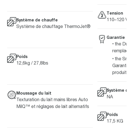
Tension
110–120 V
Système de chauffe
Système de chauffage ThermoJet®
Garantie
the Du
rempla
Poids
the Sm
12,6kg / 27,8lbs
Garantie
produit
Système d
Moussage du lait
NA
Texturation du lait mains libres Auto
MilQ™ et réglages de lait alternatifs
Poids
17,5 KG