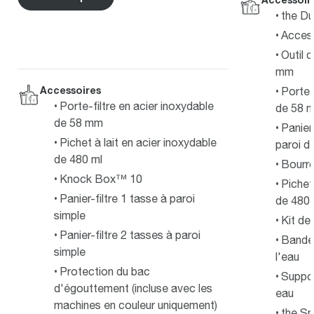
the Du
Access
Outil
mm
Accessoires
Porte-
Porte-filtre en acier inoxydable
de 58 
de 58 mm
Panier
Pichet à lait en acier inoxydable
paroi d
de 480 ml
Bourro
Knock Box™ 10
Pichet
Panier-filtre 1 tasse à paroi
de 480 
simple
Kit de
Panier-filtre 2 tasses à paroi
Bandel
simple
l'eau
Protection du bac
Support
d'égouttement (incluse avec les
eau
machines en couleur uniquement)
the S