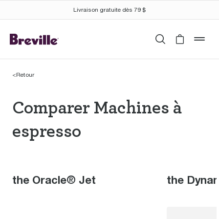
Livraison gratuite dès 79 $
Recherche
Cart is 
mob
<
Retour
Comparer Machines à 
Comparer Machines à
espresso
the Oracle® Jet
the Dyna