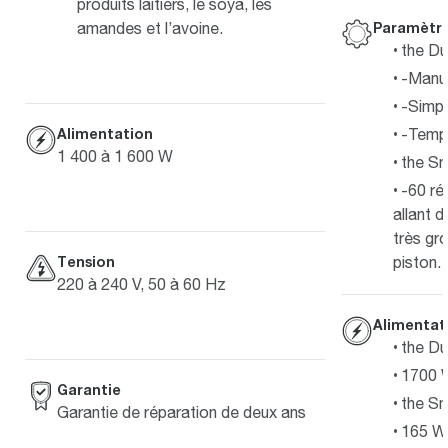
produits laitiers, le soya, les
amandes et l’avoine.
Paramètr
the Du
-Manu
-Simpl
Alimentation
-Tempé
1 400 à 1 600 W
the S
-60 ré
allant d
très gro
Tension
piston.
220 à 240 V, 50 à 60 Hz
Alimentat
the Du
1700 
Garantie
the S
Garantie de réparation de deux ans
165 W