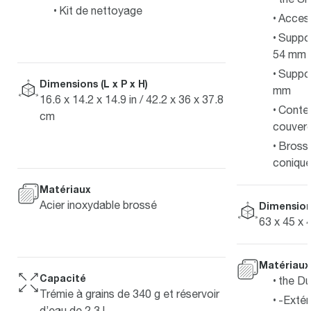
Kit de nettoyage
Access
Suppor
54 mm
Suppor
Dimensions (L x P x H)
mm
16.6 x 14.2 x 14.9 in / 42.2 x 36 x 37.8
Conte
cm
couverc
Bross
coniqu
Matériaux
Acier inoxydable brossé
Dimensions
63 x 45 x 
Matériaux
Capacité
the Du
Trémie à grains de 340 g et réservoir
-Extér
d’eau de 2,3 l