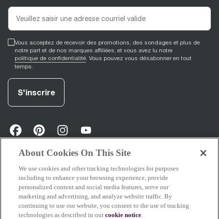
Vous acceptez de recevoir des promotions, des sondages et plus de
notre part et de nos marques affiliées, et vous avez lu notre
politique de confidentialité
. Vous pouvez vous désabonner en tout
temps.
S'inscrire
facebook
(
opens in new tab
pinterest
(
opens in new tab
instagram
(
opens in new tab
)
youtube
(
opens in new tab
)
)
)
About Cookies On This Site
We use cookies and other tracking technologies for purposes
Soutien
including to enhance your browsing experience, provide
personalized content and social media features, serve our
marketing and advertising, and analyze website traffic. By
continuing to use our website, you consent to the use of tracking
technologies as described in our
cookie notice
.
À propos de Breville