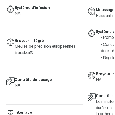
Système d'infusion
Moussage 
NA
Puissant m
Système d
Pompe 
Broyeur intégré
Concep
Meules de précision européennes
deux ch
Baratza®
Régula
Broyeur i
NA
Contrôle du dosage
NA
Contrôle 
Le minuteu
durée de l
Interface
la cohéren