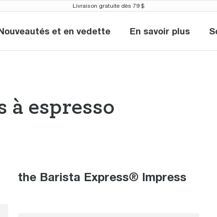
Livraison gratuite dès 79 $
Nouveautés et en vedette
En savoir plus
S
Nouveautés et en vedette
En savoir plu
 à espresso
nes à espresso 
the Barista Express® Impress