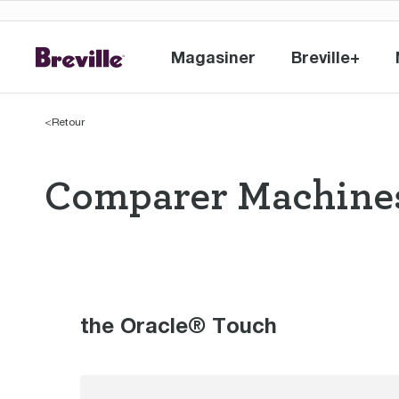
Magasiner
Breville+
Magasiner
Breville+
<
Retour
Comparer Machines
Comparer Machi
the Oracle® Touch