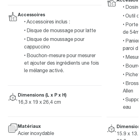
Dosin
Accessoires
Outil
Accessoires inclus :
Porte-
Disque de moussage pour latte
de 54
Disque de moussage pour
Panier
cappuccino
paroi d
Bouchon-mesure pour mesurer
Mesur
et ajouter des ingrédients une fois
Bourro
le mélange activé.
Pichet
Brosse
Allen
Dimensions (L x P x H)
Support
16,3 x 19 x 26,4 cm
eau
Matériaux
Dimensions
Acier inoxydable
15.9 x 13.1