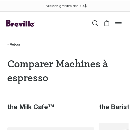
Livraison gratuite dès 79 $
Recherche
Cart is 
mob
<
Retour
Comparer Machines à 
Comparer Machines à
espresso
the Milk Cafe™
the Baris