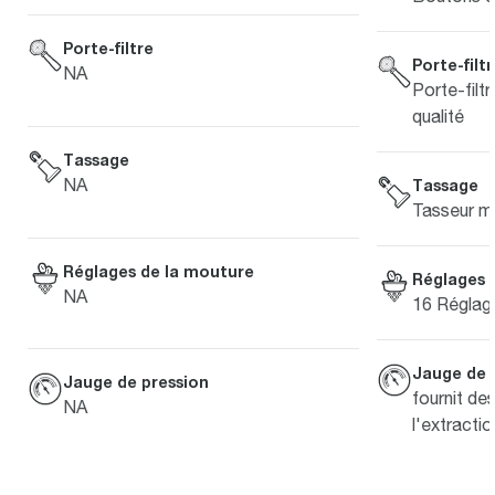
Porte-filtre
Porte-filt
NA
Porte-filt
qualité
Tassage
NA
Tassage
Tasseur m
Réglages de la mouture
Réglages 
NA
16 Réglag
Jauge de 
Jauge de pression
fournit de
NA
l'extractio