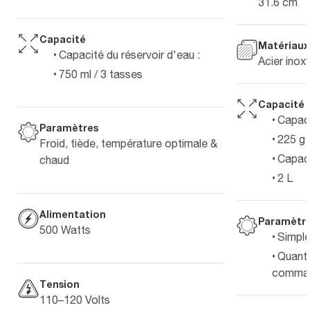
31.6 cm
Capacité
Matériaux
Capacité du réservoir d'eau :
Acier inox
750 ml / 3 tasses
Capacité
Capaci
Paramètres
225 g
Froid, tiède, température optimale &
Capaci
chaud
2 L
Alimentation
Paramètr
500 Watts
Simple
Quanti
comman
Tension
110–120 Volts