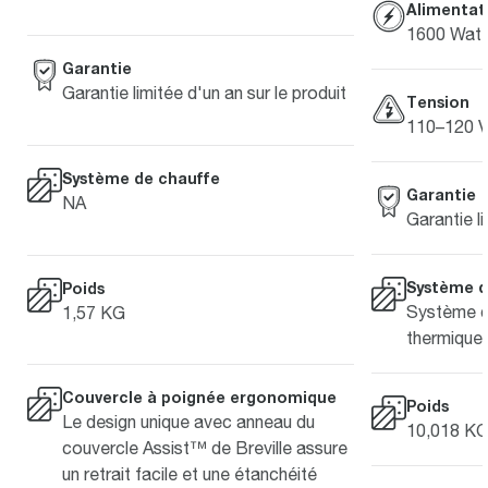
Alimentat
1600 Watt
Garantie
Garantie limitée d'un an sur le produit
Tension
110–120 V
Système de chauffe
Garantie
NA
Garantie li
Système d
Poids
Système d
1,57 KG
thermique
Couvercle à poignée ergonomique
Poids
Le design unique avec anneau du
10,018 K
couvercle Assist™ de Breville assure
un retrait facile et une étanchéité