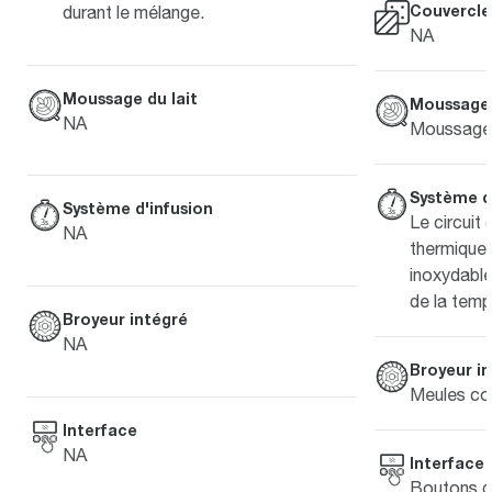
Couvercle
durant le mélange.
NA
Moussage du lait
Moussage 
NA
Moussage 
Système d
Système d'infusion
Le circuit
NA
thermique 
inoxydable
de la temp
Broyeur intégré
NA
Broyeur i
Meules con
Interface
NA
Interface
Boutons d