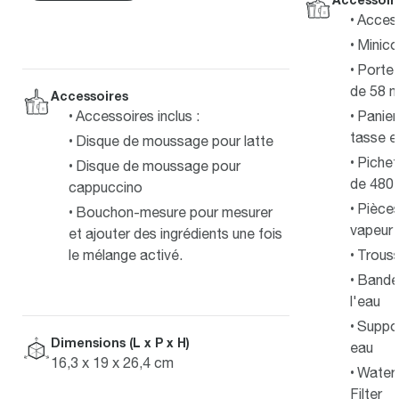
Access
Minico
Porte-
de 58 
Accessoires
Accessoires inclus :
Paniers
tasse e
Disque de moussage pour latte
Pichet
Disque de moussage pour
de 480 
cappuccino
Pièces
Bouchon-mesure pour mesurer
vapeur
et ajouter des ingrédients une fois
le mélange activé.
Trous
Bandel
l'eau
Support
Dimensions (L x P x H)
eau
16,3 x 19 x 26,4 cm
Water 
Filter