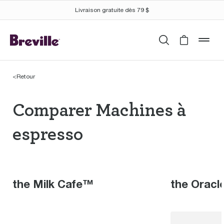
Livraison gratuite dès 79 $
Recherche
Cart is 
mob
<
Retour
Comparer Machines à 
Comparer Machines à
espresso
the Milk Cafe™
the Oracl