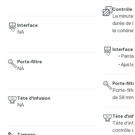
Contrôle 
Le minuteu
durée de l
Interface
la cohéren
NA
Interface
Pantal
Porte-filtre
Ajuste
NA
Porte-filt
Porte-filt
de 58 mm
Tête d'infusion
NA
Tête d'inf
Tête d'inf
contrôle d
Tassage