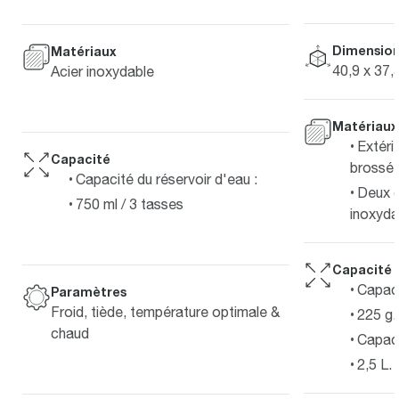
Dimensions
Matériaux
40,9 x 37,
Acier inoxydable
Matériaux
Extéri
Capacité
brossé
Capacité du réservoir d'eau :
Deux c
750 ml / 3 tasses
inoxyda
Capacité
Capaci
Paramètres
Froid, tiède, température optimale &
225 g.
chaud
Capaci
2,5 L.