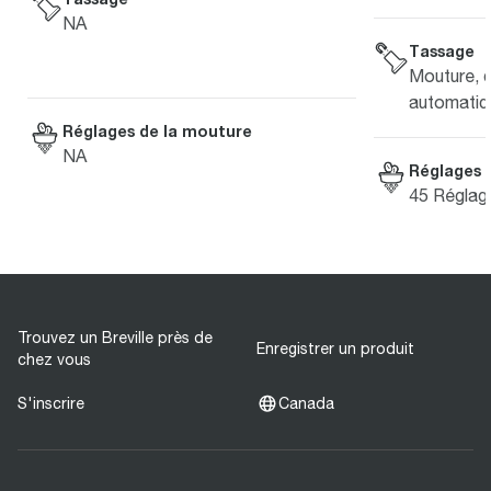
NA
Tassage
Mouture, 
automatiqu
Réglages de la mouture
NA
Réglages 
45 Réglag
Trouvez un Breville près de
Enregistrer un produit
chez vous
S'inscrire
Canada