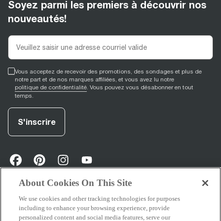
Soyez parmi les premiers à découvrir nos
nouveautés!
Vous acceptez de recevoir des promotions, des sondages et plus de
notre part et de nos marques affiliées, et vous avez lu notre
politique de confidentialité
. Vous pouvez vous désabonner en tout
temps.
S'inscrire
facebook
(
opens in new tab
pinterest
(
opens in new tab
instagram
(
opens in new tab
)
youtube
(
opens in new tab
)
)
)
About Cookies On This Site
We use cookies and other tracking technologies for purposes
Soutien
including to enhance your browsing experience, provide
personalized content and social media features, serve our