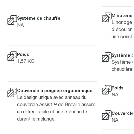
Minuterie
Système de chauffe
L'horloge 
NA
d'écouleme
une consta
Poids
Système d
1,57 KG
Système d
chaudière
Poids
Couvercle à poignée ergonomique
NA
Le design unique avec anneau du
couvercle Assist™ de Breville assure
un retrait facile et une étanchéité
Couvercle
durant le mélange.
NA