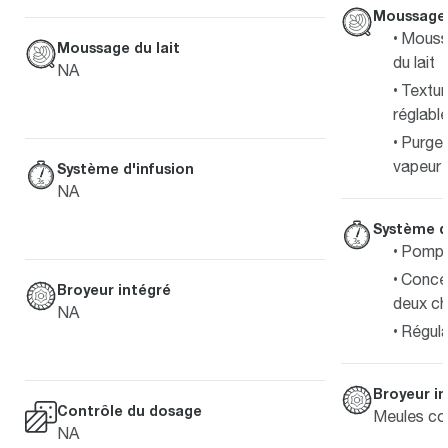
Moussage 
Moussa
Moussage du lait
du lait
NA
Textur
réglable
Purge 
vapeur
Système d'infusion
NA
Système d
Pompe 
Concep
Broyeur intégré
deux ch
NA
Régula
Broyeur i
Contrôle du dosage
Meules co
NA