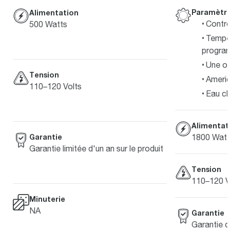
Paramètr
Alimentation
Contrô
500 Watts
Tempér
progra
Une o
Tension
Ameri
110–120 Volts
Eau c
Alimentat
Garantie
1800 Watt
Garantie limitée d'un an sur le produit
Tension
110–120 V
Minuterie
NA
Garantie
Garantie 