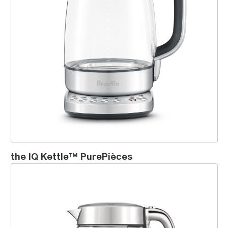
the IQ Kettle™ PurePièces
the Smart Crystal Luxe™