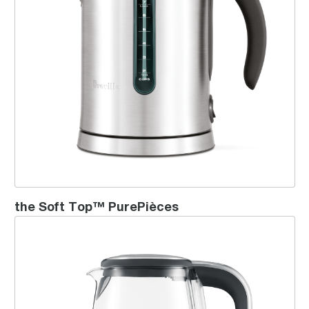
the Soft Top™ PurePièces
the Crystal Clear™