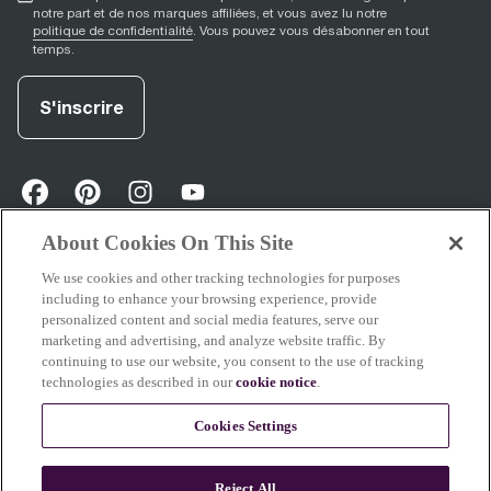
notre part et de nos marques affiliées, et vous avez lu notre
politique de confidentialité
. Vous pouvez vous désabonner en tout
temps.
S'inscrire
facebook
(
opens in new tab
pinterest
(
opens in new tab
instagram
(
opens in new tab
)
youtube
(
opens in new tab
)
)
)
About Cookies On This Site
We use cookies and other tracking technologies for purposes
Soutien
including to enhance your browsing experience, provide
personalized content and social media features, serve our
marketing and advertising, and analyze website traffic. By
continuing to use our website, you consent to the use of tracking
technologies as described in our
cookie notice
.
À propos de Breville
Cookies Settings
Certains contenus de ce site ont été créés ou améliorés à l’aide de l’IA. Les
Reject All
images de nos produits, de nos plats et de notre café reflètent des