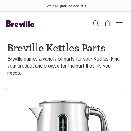
Livraison gratuite dès 79 $
Recherche
Cart is 
mob
Breville Kettles Parts
Breville carries a variety of parts for your Kettles. Find
your product and browse for the part that fits your
needs.
the Smart Kettle™ Luxe