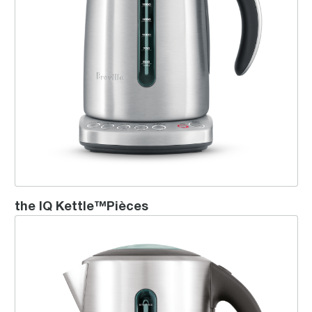
the IQ Kettle™Pièces
the Soft Top™ Pure