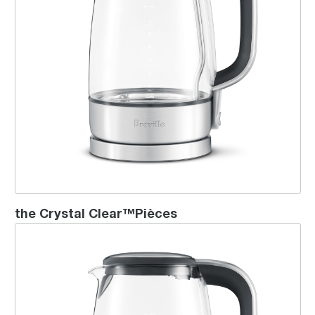
the Crystal Clear™Pièces
the IQ Kettle™ Pure