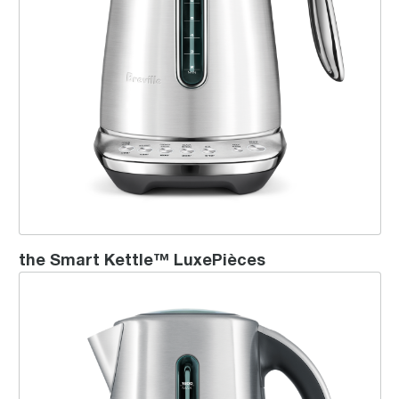
the Smart Kettle™ LuxePièces
the IQ Kettle™