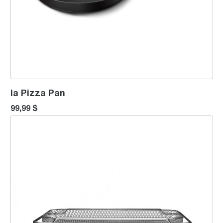
la Pizza Pan
99,99 $
Paniers pour frire à air chaud/déshydrater