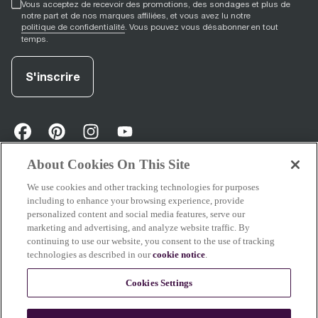
Vous acceptez de recevoir des promotions, des sondages et plus de
notre part et de nos marques affiliées, et vous avez lu notre
politique de confidentialité
. Vous pouvez vous désabonner en tout
temps.
S'inscrire
facebook
(
opens in new tab
pinterest
(
opens in new tab
instagram
(
opens in new tab
)
youtube
(
opens in new tab
)
)
)
About Cookies On This Site
We use cookies and other tracking technologies for purposes
Soutien
including to enhance your browsing experience, provide
personalized content and social media features, serve our
marketing and advertising, and analyze website traffic. By
continuing to use our website, you consent to the use of tracking
technologies as described in our
cookie notice
.
À propos de Breville
Cookies Settings
Certains contenus de ce site ont été créés ou améliorés à l’aide de l’IA. Les