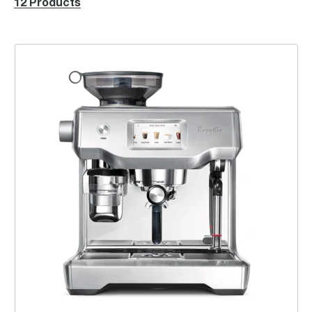
12 Products
오라클™ 터치 BES990