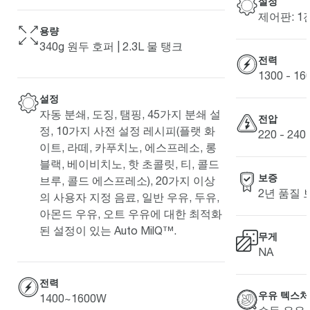
설정
제어판: 1잔
용량
340g 원두 호퍼 | 2.3L 물 탱크
전력
1300 - 1
설정
자동 분쇄, 도징, 탬핑, 45가지 분쇄 설
전압
정, 10가지 사전 설정 레시피(플랫 화
220 - 24
이트, 라떼, 카푸치노, 에스프레소, 롱
블랙, 베이비치노, 핫 초콜릿, 티, 콜드
보증
브루, 콜드 에스프레소), 20가지 이상
2년 품질 
의 사용자 지정 음료, 일반 우유, 두유,
아몬드 우유, 오트 우유에 대한 최적화
된 설정이 있는 Auto MilQ™.
무게
NA
전력
우유 텍스
1400~1600W