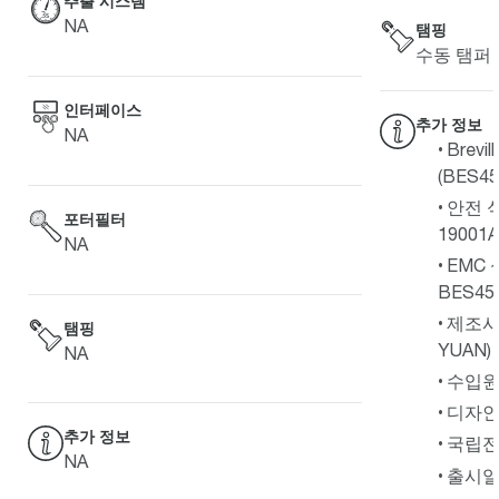
추출 시스템
NA
탬핑
수동 탬퍼
인터페이스
추가 정보
NA
Brev
(BES45
안전 식
포터필터
19001A
NA
EMC 
BES45
제조사 
탬핑
YUAN) 
NA
수입원 -
디자인 
추가 정보
국립전
NA
출시일 