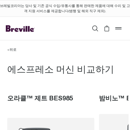
브레빌코리아는 당사 및 기존 공식 수입/유통사를 통해 판매한 제품에 대해 수리 및 고
객 지원 서비스를 제공합니다(병행 및 해외 직구 제외).
검색
Cart is 
mob
<
뒤로
에스프레소 머신 오라클™ 제
에스프레소 머신 비교하기
오라클™ 제트 BES985
밤비노™ B