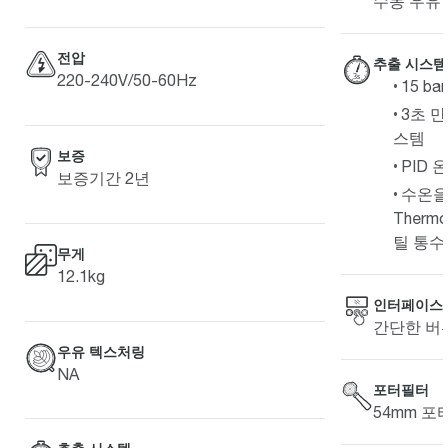
수동 우유
전압
추출 시스템
220-240V/50-60Hz
15 b
3초 만
스템
보증
PID 
보증기간 2년
수온을
Ther
틸 통수
무게
12.1kg
인터페이스
간단한 버
우유 텍스처링
NA
포터필터
54mm 포