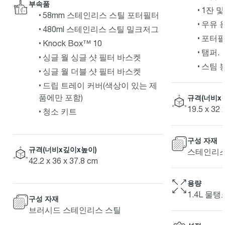
부속품
1잔 및
58mm 스테인리스 스틸 포터필터
우유 
480ml 스테인리스 스틸 밀크저그
포터필
Knock Box™ 10
탬퍼.
싱글 월 싱글 샷 필터 바스켓
스팀 봉
싱글 월 더블 샷 필터 바스켓
드립 트레이 커버(색상이 있는 제
품에만 포함)
규격(너비x
19.5 x 32 
청소 키트
구성 자재
규격(너비x깊이x높이)
스테인리스
42.2 x 36 x 37.8 cm
용량
1.4L 물탱
구성 자재
브러시드 스테인리스 스틸