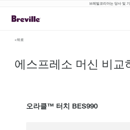
브레빌코리아는 당사 및 기존
<
뒤로
에스프레소 머신 비교
에스프레소 머신 오
오라클™ 터치 BES990