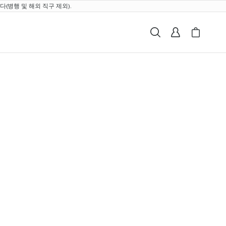
(병행 및 해외 직구 제외).
검색
로그인
My Breville
Cart i
990 vs 바리스타