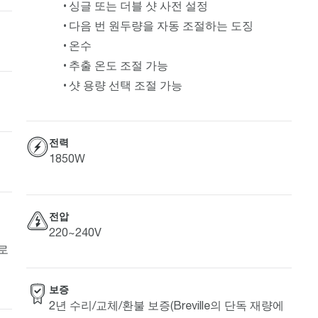
싱글 또는 더블 샷 사전 설정
다음 번 원두량을 자동 조절하는 도징
온수
추출 온도 조절 가능
샷 용량 선택 조절 가능
전력
1850W
전압
220~240V
위로
보증
2년 수리/교체/환불 보증(Breville의 단독 재량에