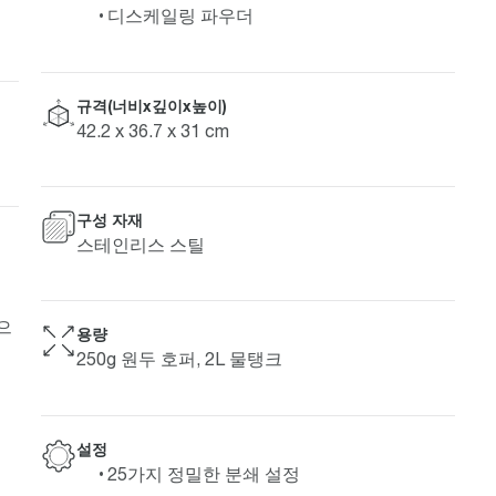
디스케일링 파우더
규격(너비x깊이x높이)
42.2 x 36.7 x 31 cm
구성 자재
스테인리스 스틸
으
용량
250g 원두 호퍼, 2L 물탱크
설정
25가지 정밀한 분쇄 설정