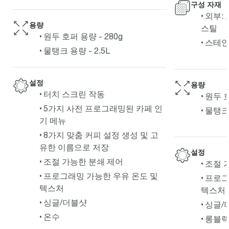
구성 자재
외부:
용량
스틸
원두 호퍼 용량 - 280g
스테인
물탱크 용량 - 2.5L
설정
용량
터치 스크린 작동
원두 호
5가지 사전 프로그래밍된 카페 인
물탱크 
기 메뉴
8가지 맞춤 커피 설정 생성 및 고
유한 이름으로 저장
설정
조절 가능한 분쇄 제어
조절 
프로그래밍 가능한 우유 온도 및
프로그
텍스처
텍스처
싱글/더블샷
싱글/
온수
롱블