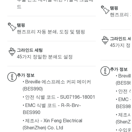
드
탬핑
핸즈프리 자
탬핑
핸즈프리 자동 분쇄, 도징 및 탬핑
그라인드 
45가지 
그라인드 세팅
45가지 정밀한 분쇄도 설정
추가 정보
추가 정보
Brev
Breville 에스프레소 커피 메이커
(BES98
(BES990)
안전 식
안전 식별 코드 - SU07196-18001
EMC 
EMC 식별 코드 - R-R-Brv-
BES98
BES990
제조사 - 
제조사 - Xin Feng Electrical
(ShenZh
(ShenZhen) Co. Ltd
수입원 -