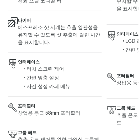
경화 스틸 코니컬 버
유지할 수
을 표시합
타이머
에스프레소 샷 시계는 추출 일관성을
인터페이스
유지할 수 있도록 샷 추출에 걸린 시간
LCD 
을 표시합니다.
간편 
인터페이스
터치 스크린 제어
포터필터
간편 맞춤 설정
상업용 등급
사전 설정 카페 메뉴
포터필터
그룹 헤드
상업용 등급 58mm 포터필터
추출 온도
드
그룹 헤드
추출 온도 제어를 위한 가열식 그룹헤