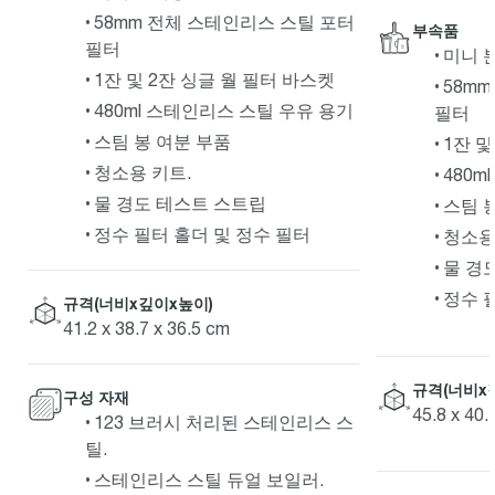
58mm 전체 스테인리스 스틸 포터
부속품
필터
미니 
1잔 및 2잔 싱글 월 필터 바스켓
58m
480ml 스테인리스 스틸 우유 용기
필터
스팀 봉 여분 부품
1잔 및
청소용 키트.
480
물 경도 테스트 스트립
스팀 
정수 필터 홀더 및 정수 필터
청소용
물 경
정수 
규격(너비x깊이x높이)
41.2 x 38.7 x 36.5 cm
규격(너비x
구성 자재
45.8 x 40.
123 브러시 처리된 스테인리스 스
틸.
스테인리스 스틸 듀얼 보일러.