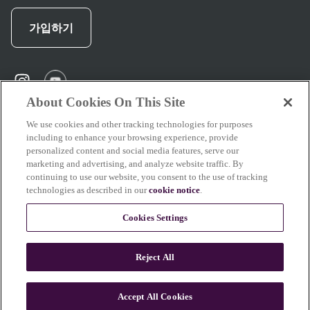
가입하기
instagram
(
opens in new tab
(
opens in new tab
)
)
About Cookies On This Site
We use cookies and other tracking technologies for purposes
including to enhance your browsing experience, provide
지원
personalized content and social media features, serve our
marketing and advertising, and analyze website traffic. By
continuing to use our website, you consent to the use of tracking
technologies as described in our
cookie notice
.
브레빌 소개
Cookies Settings
Reject All
이 사이트의 일부 콘텐츠는 AI의 도움을 받아 작성 또는 수정되었습니다. 당사의
제품, 음식, 커피 이미지는 실제 결과를 반영합니다.
더 알아보기
Accept All Cookies
© 2026 Breville Pty Limited. 모든 권리 보유.