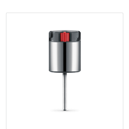
the FusionCap™