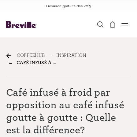
Livraison gratuite dès 79 $
Recherche
Cart is 
mob
Cold brew vs. cold drip:
COFFEEHUB
INSPIRATION
What’s the difference?
CAFÉ INFUSÉ À ...
Café infusé à froid par
opposition au café infusé
goutte à goutte : Quelle
est la différence?