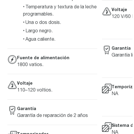
Temperatura y textura de la leche
Voltaje
programables.
120 V/60 
Una o dos dosis.
Largo negro.
Agua caliente.
Garantía
Garantía l
Fuente de alimentación
1800 vatios.
Voltaje
Temporiz
110–120 voltios.
NA
Garantía
Garantía de reparación de 2 años
Sistema d
NA
Temporizador