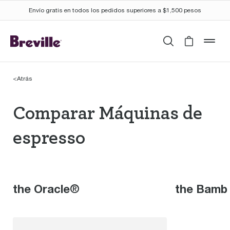
Envío gratis en todos los pedidos superiores a $1,500 pesos
Buscar
Cart is 
mob
<
Atrás
Comparar Máquinas de
Comparar Máquinas de
espresso
the Oracle®
the Bamb