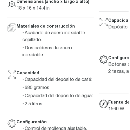
Dimensiones (ancho x largo x alto)
18 x 16 x 14.4 in
Capacida
Materiales de construcción
Depósito d
Acabado de acero inoxidable
cepillado.
Dos calderas de acero
inoxidable.
Configura
Botones de
2 tazas, a
Capacidad
Capacidad del depósito de café:
680 gramos
Capacidad del depósito de agua:
Fuente de
2.5 litros
1560 W
Configuración
Control de molienda ajustable.