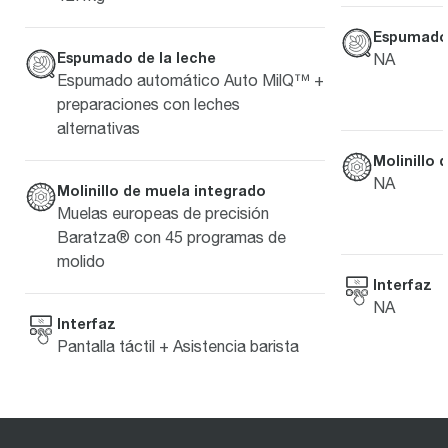
Espumado 
Espumado de la leche
NA
Espumado automático Auto MilQ™ +
preparaciones con leches
alternativas
Molinillo 
NA
Molinillo de muela integrado
Muelas europeas de precisión
Baratza® con 45 programas de
molido
Interfaz
NA
Interfaz
Pantalla táctil + Asistencia barista