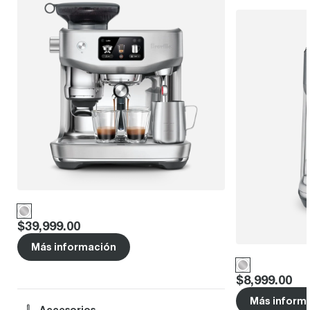
Price
:
$39,999.00
Más información
Price
:
$8,999.00
Más inform
Accesorios