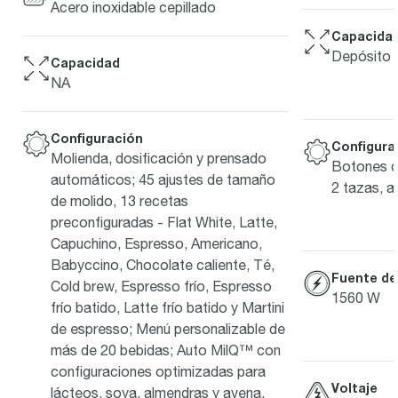
Acero inoxidable cepillado
Capacida
Depósito d
Capacidad
NA
Configuración
Configura
Molienda, dosificación y prensado
Botones de
automáticos; 45 ajustes de tamaño
2 tazas, a
de molido, 13 recetas
preconfiguradas - Flat White, Latte,
Capuchino, Espresso, Americano,
Babyccino, Chocolate caliente, Té,
Fuente de
Cold brew, Espresso frío, Espresso
1560 W
frío batido, Latte frío batido y Martini
de espresso; Menú personalizable de
más de 20 bebidas; Auto MilQ™ con
configuraciones optimizadas para
Voltaje
lácteos, soya, almendras y avena.