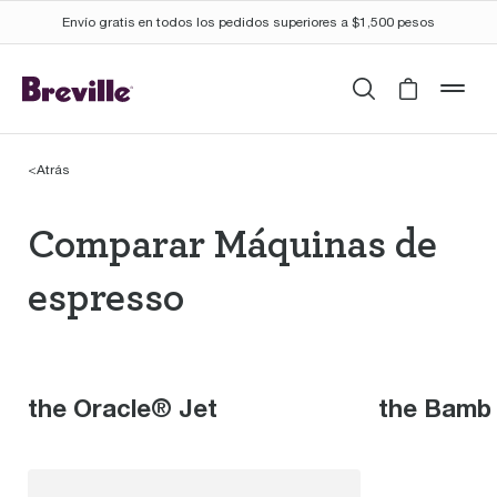
Envío gratis en todos los pedidos superiores a $1,500 pesos
Buscar
Cart is 
mob
<
Atrás
Comparar Máquinas de
Comparar Máquinas de
espresso
the Oracle® Jet
the Bamb