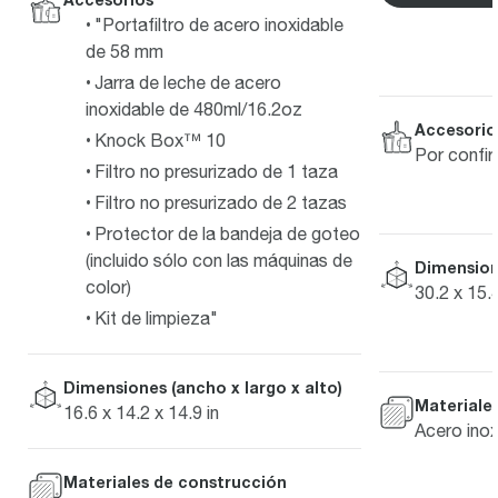
"Portafiltro de acero inoxidable
de 58 mm
Jarra de leche de acero
inoxidable de 480ml/16.2oz
Accesorio
Knock Box™ 10
Por confi
Filtro no presurizado de 1 taza
Filtro no presurizado de 2 tazas
Protector de la bandeja de goteo
(incluido sólo con las máquinas de
Dimensione
color)
30.2 x 15.
Kit de limpieza"
Dimensiones (ancho x largo x alto)
Materiale
16.6 x 14.2 x 14.9 in
Acero inox
Materiales de construcción