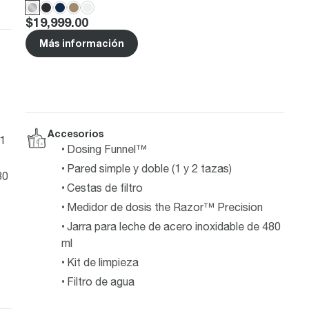
Price
:
$19,999.00
Más información
Accesorios
 1
Dosing Funnel™
Pared simple y doble (1 y 2 tazas)
80
Cestas de filtro
Medidor de dosis the Razor™ Precision
Jarra para leche de acero inoxidable de 480
ml
Kit de limpieza
Filtro de agua