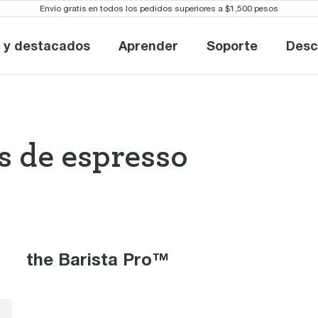
Envío gratis en todos los pedidos superiores a $1,500 pesos
 y destacados
Aprender
Soporte
Desc
Novedades y destacados
Aprender
Soporte
 de espresso
nas de espresso
the Barista Pro™