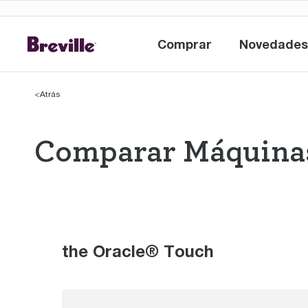
Comprar
Novedades
Comprar
<
Atrás
Comparar Máquinas
Comparar Máqui
the Oracle® Touch