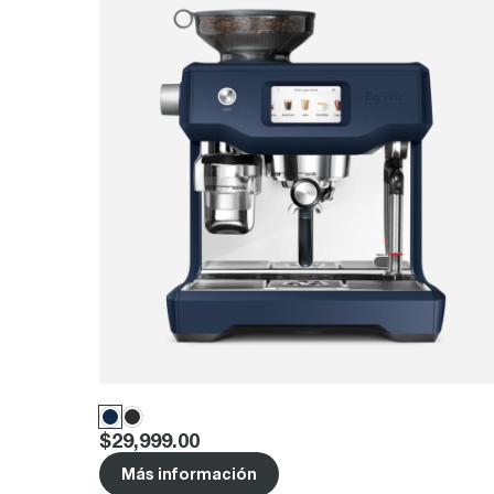
Price
:
$29,999.00
Más información