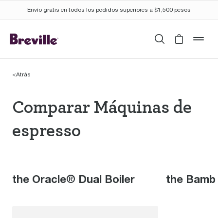
Envío gratis en todos los pedidos superiores a $1,500 pesos
Buscar
Cart is 
mob
<
Atrás
Comparar Máquinas de
Comparar Máquinas de
espresso
the Oracle® Dual Boiler
the Bamb