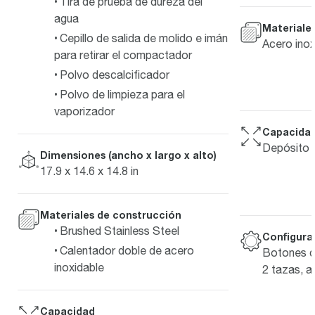
Tira de prueba de dureza del
agua
Materiale
Cepillo de salida de molido e imán
Acero inox
para retirar el compactador
Polvo descalcificador
Polvo de limpieza para el
vaporizador
Capacida
Depósito d
Dimensiones (ancho x largo x alto)
17.9 x 14.6 x 14.8 in
Materiales de construcción
Brushed Stainless Steel
Configura
Calentador doble de acero
Botones de
inoxidable
2 tazas, a
Capacidad