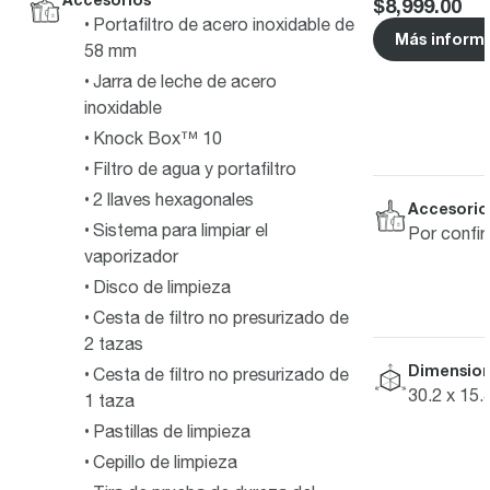
Price
:
$8,999.00
Portafiltro de acero inoxidable de
Más inform
58 mm
Jarra de leche de acero
inoxidable
Knock Box™ 10
Filtro de agua y portafiltro
2 llaves hexagonales
Accesorio
Sistema para limpiar el
Por confi
vaporizador
Disco de limpieza
Cesta de filtro no presurizado de
2 tazas
Dimensione
Cesta de filtro no presurizado de
30.2 x 15.
1 taza
Pastillas de limpieza
Cepillo de limpieza