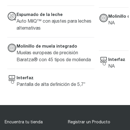
Espumado de la leche
Molinillo 
Auto MilQ™ con ajustes para leches
NA
alternativas
Molinillo de muela integrado
Muelas europeas de precisión
Interfaz
Baratza® con 45 tipos de molienda
NA
Interfaz
Pantalla de alta definición de 5,7”
Encuentra tu tienda
Registrar un Producto