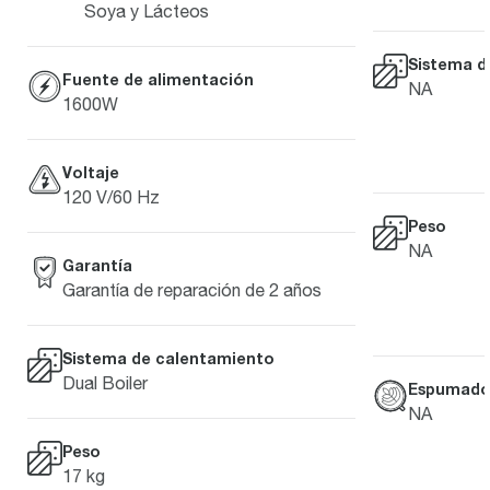
Soya y Lácteos
Sistema d
Fuente de alimentación
NA
1600W
Voltaje
120 V/60 Hz
Peso
NA
Garantía
Garantía de reparación de 2 años
Sistema de calentamiento
Dual Boiler
Espumado 
NA
Peso
17 kg