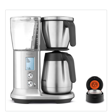
브레빌 프리시전 브루어™ 써멀 BDC455