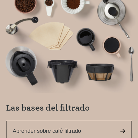
Home
Recetas de café
Tutoriales
Tercera ola
Las bases del filtrado
Inspiración
Aprender sobre café filtrado