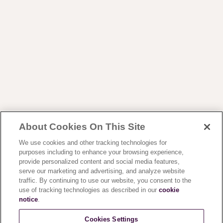
About Cookies On This Site
We use cookies and other tracking technologies for
purposes including to enhance your browsing experience,
Encuentra tu tienda
Registrar un Producto
provide personalized content and social media features,
serve our marketing and advertising, and analyze website
Registrarse
Mexico
traffic. By continuing to use our website, you consent to the
use of tracking technologies as described in our
cookie
notice
.
Cookies Settings