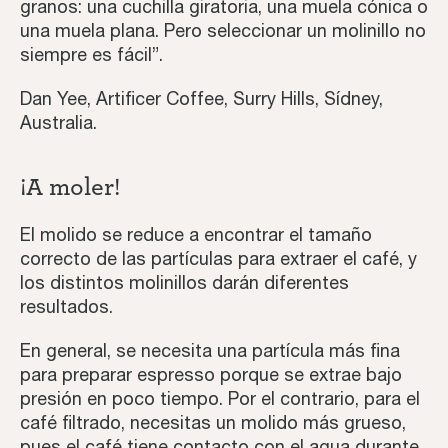
granos: una cuchilla giratoria, una muela cónica o
una muela plana. Pero seleccionar un molinillo no
siempre es fácil”.
Dan Yee, Artificer Coffee, Surry Hills, Sídney,
Australia.
¡A moler!
El molido se reduce a encontrar el tamaño
correcto de las partículas para extraer el café, y
los distintos molinillos darán diferentes
resultados.
En general, se necesita una partícula más fina
Home
para preparar espresso porque se extrae bajo
presión en poco tiempo. Por el contrario, para el
Recetas de café
café filtrado, necesitas un molido más grueso,
pues el café tiene contacto con el agua durante