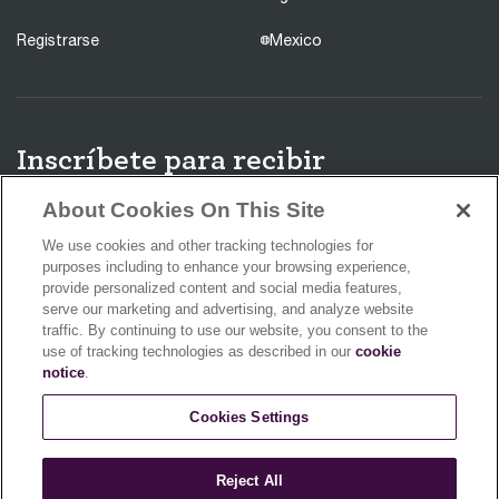
Registrarse
Mexico
Inscríbete para recibir
información de nuevos productos,
About Cookies On This Site
ideas de recetas y promociones y
We use cookies and other tracking technologies for
así obtén un 10% de descuento en
purposes including to enhance your browsing experience,
provide personalized content and social media features,
tu primera compra.
serve our marketing and advertising, and analyze website
traffic. By continuing to use our website, you consent to the
use of tracking technologies as described in our
cookie
notice
.
Cookies Settings
Aceptas recibir promociones, encuestas y otras novedades de nuestra
marca y de nuestras marcas afiliadas, y confirmas que has leído
nuestra
Política de privacidad
. Puedes cancelar tu suscripción en
cualquier momento.
Reject All