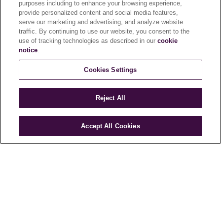
purposes including to enhance your browsing experience,
provide personalized content and social media features,
serve our marketing and advertising, and analyze website
traffic. By continuing to use our website, you consent to the
use of tracking technologies as described in our
cookie
notice
.
Cookies Settings
지역
Reject All
커피 벨트
Accept All Cookies
커피 벨트는 북회귀선과 남회귀선 사이에서 지구를
빙 두르는 수평의 띠를 의미하며, 커피 재배에
적합한 열대 기후인 적도 국가들이 포함됩니다.