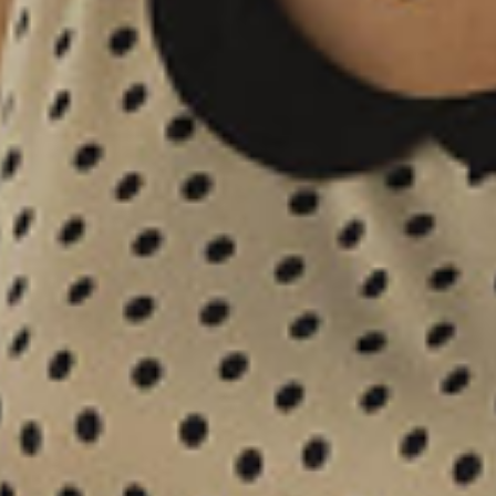
홈페이지
커피 레시피
튜토리얼
제3의 물결
영감