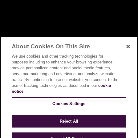
About Cookies On This Site
We use cookies and other tracking technologies for
purposes including to enhance your browsing experience,
제3의 물결 스페셜티 커피를
provide personalized content and social media features,
serve our marketing and advertising, and analyze website
집에서 즐기세요
traffic. By continuing to use our website, you consent to the
use of tracking technologies as described in our
cookie
notice
.
맛있는 커피를 만들기 위한 여정에서 레시피,
Cookies Settings
튜토리얼 등을 통해 영감을 얻어보세요
Reject All
영상 보기