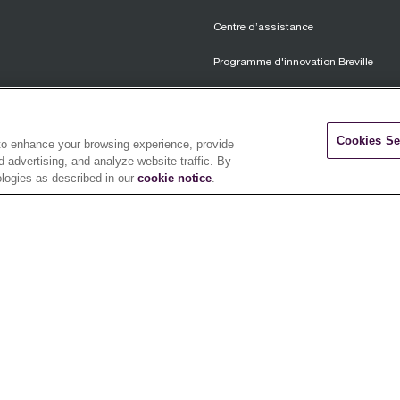
Centre d’assistance
Programme d'innovation Breville
FAQ
Garantie
Cookies Se
 to enhance your browsing experience, provide
 advertising, and analyze website traffic. By
Politique de retour
ologies as described in our
cookie notice
.
Conditions générales du détaillant
Conditions générales des promotion
Politique de protection des candidats
Carrières