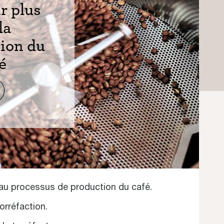
r plus
la
tion du
é
e au processus de production du café.
orréfaction.