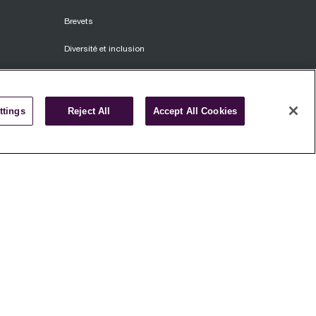
Brevets
Diversité et inclusion
Politique d'approvisionnement éthique
Loi sur l'esclavage moderne
ttings
Reject All
Accept All Cookies
Conditions d'utilisation
CLUF
s
Politique de confidentialité
 à l'emploi
Politique relative aux cookies
Affiliés
Carte du site