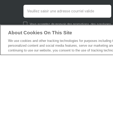
Vous acceptez de recevoir des promotions, des sondages
et plus de notre part et de nos marques affiliées, et vous
About Cookies On This Site
avez lu notre
politique de confidentialité
. Vous pouvez
vous désabonner en tout temps.
We use cookies and other tracking technologies for purposes including
personalized content and social media features, serve our marketing and
S'inscrire
continuing to use our website, you consent to the use of tracking techn